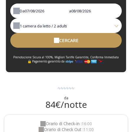
Da
a
1
camera da letto /
2
adulti
CERCARE
Prenotazione Sicura al 100%, Migliori Tariffe Garantite, Conferma Immediata
Pagamento garantito da
da
84€/notte
Orario di Check-in :
16:00
Orario di Check Out :
11:00