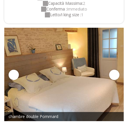
Capacità Massima:
2
Conferma :
Immediato
Letto/i king size :
1
chambre double Pommard