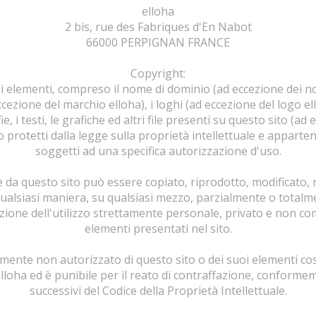
elloha
2 bis, rue des Fabriques d'En Nabot
66000 PERPIGNAN FRANCE
Copyright:
li elementi, compreso il nome di dominio (ad eccezione dei no
cezione del marchio elloha), i loghi (ad eccezione del logo elloh
fie, i testi, le grafiche ed altri file presenti su questo sito (ad
 protetti dalla legge sulla proprietà intellettuale e appart
soggetti ad una specifica autorizzazione d'uso.
a questo sito può essere copiato, riprodotto, modificato, ri
qualsiasi maniera, su qualsiasi mezzo, parzialmente o total
ezione dell'utilizzo strettamente personale, privato e non co
elementi presentati nel sito.
mente non autorizzato di questo sito o dei suoi elementi cos
lloha ed è punibile per il reato di contraffazione, conformeme
successivi del Codice della Proprietà Intellettuale.