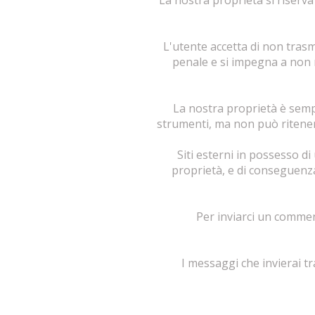
La nostra proprietà si riserva 
L'utente accetta di non tras
penale e si impegna a non r
La nostra proprietà è sempre
strumenti, ma non può riteners
Siti esterni in possesso d
proprietà, e di conseguenza
Per inviarci un comment
I messaggi che invierai t