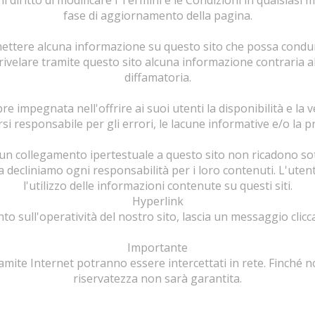
il diritto di modificare i Termini e le Condizioni in qualsias
fase di aggiornamento della pagina.
mettere alcuna informazione su questo sito che possa condurre
ivelare tramite questo sito alcuna informazione contraria all
diffamatoria.
 impegnata nell'offrire ai suoi utenti la disponibilità e la v
i responsabile per gli errori, le lacune informative e/o la pr
i un collegamento ipertestuale a questo sito non ricadono sott
 decliniamo ogni responsabilità per i loro contenuti. L'utent
l'utilizzo delle informazioni contenute su questi siti.
Hyperlink
o sull'operatività del nostro sito, lascia un messaggio clicca
Importante
ramite Internet potranno essere intercettati in rete. Finché n
riservatezza non sarà garantita.