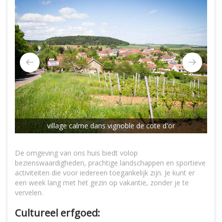
Tou
village calme dans vignoble de cote d'or
De omgeving van ons huis biedt volop
bezienswaardigheden, prachtige landschappen en sportieve
activiteiten die voor iedereen toegankelijk zijn. Je kunt er
een week lang met het gezin op vakantie, zonder je te
vervelen.
Cultureel erfgoed: