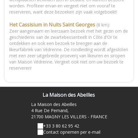
worden. Profiteer ervan en vergeet niet om vooraf te
reserveren, want deze bezoeken zijn vaak volgeboekt!
Het Cassisium in Nuits Saint Georges
(8 km):
Zeer aangenaam en leerzaam bezoek met het gezin om de
geschiedenis van de zwartebessenteelt in Côte d'Or te
ontdekken en ook een bezoek te brengen aan de
likeurfabriek van Védrenne. De rondleiding wordt afgesloten
met een zeer uitgebreide proeverij van likeuren en siropen
van Maison Védrenne. Vergeet ook niet om uw bezoek te
reserveren!
La Maison des Abeilles
La Maison des Abeilles
4 Rue De Pernand,
21700 MAGNY LES VILLERS - FRANCE
+33 3 80 62 95 42
Contact opnemen per e-mail