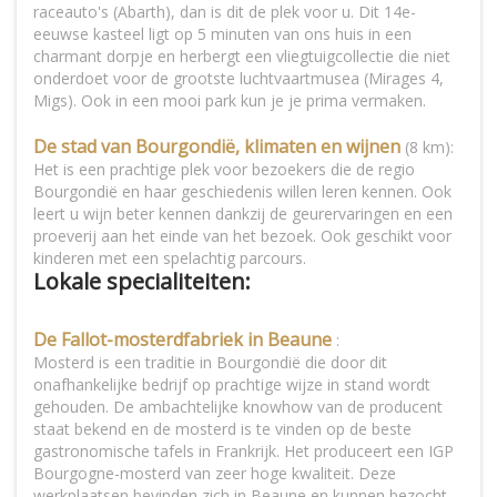
raceauto's (Abarth), dan is dit de plek voor u. Dit 14e-
eeuwse kasteel ligt op 5 minuten van ons huis in een
charmant dorpje en herbergt een vliegtuigcollectie die niet
onderdoet voor de grootste luchtvaartmusea (Mirages 4,
Migs). Ook in een mooi park kun je je prima vermaken.
De stad van Bourgondië, klimaten en wijnen
(8 km):
Het is een prachtige plek voor bezoekers die de regio
Bourgondië en haar geschiedenis willen leren kennen. Ook
leert u wijn beter kennen dankzij de geurervaringen en een
proeverij aan het einde van het bezoek. Ook geschikt voor
kinderen met een spelachtig parcours.
Lokale specialiteiten:
De Fallot-mosterdfabriek in Beaune
:
Mosterd is een traditie in Bourgondië die door dit
onafhankelijke bedrijf op prachtige wijze in stand wordt
gehouden. De ambachtelijke knowhow van de producent
staat bekend en de mosterd is te vinden op de beste
gastronomische tafels in Frankrijk. Het produceert een IGP
Bourgogne-mosterd van zeer hoge kwaliteit. Deze
werkplaatsen bevinden zich in Beaune en kunnen bezocht