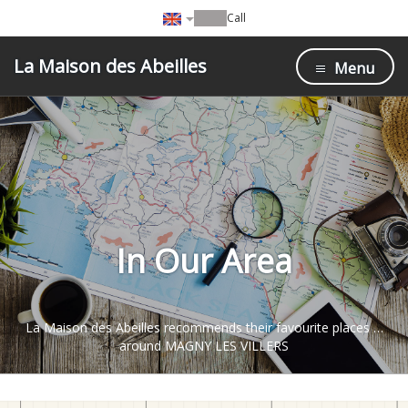
Call
La Maison des Abeilles
Menu
In Our Area
La Maison des Abeilles recommends their favourite places …
around MAGNY LES VILLERS