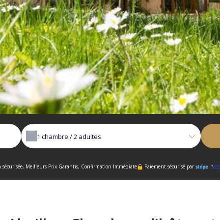
1
chambre /
2
adultes
 sécurisée, Meilleurs Prix Garantis, Confirmation Immédiate
Paiement sécurisé par