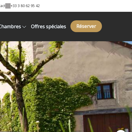
act
+33 3 80 62 95 42
Réserver
Chambres
Offres spéciales