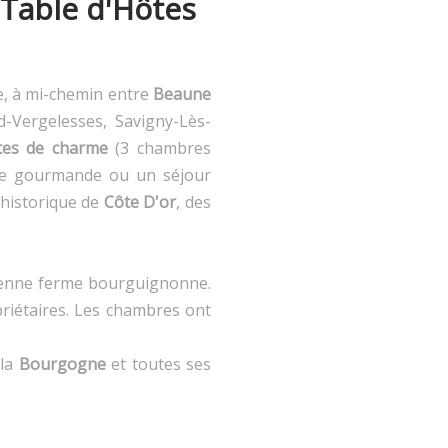
 Table d'Hôtes
e, à mi-chemin entre
Beaune
-Vergelesses, Savigny-Lès-
tes de charme
(3 chambres
e gourmande ou un séjour
 historique de
Côte D'or
, des
cienne ferme bourguignonne.
riétaires. Les chambres ont
 la
Bourgogne
et toutes ses