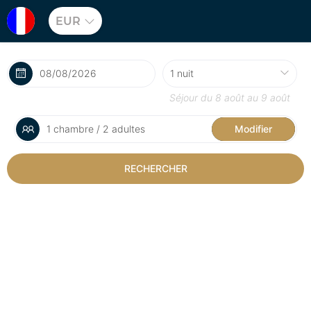
EUR
Séjour du
8 août
au
9 août
1 chambre / 2 adultes
Modifier